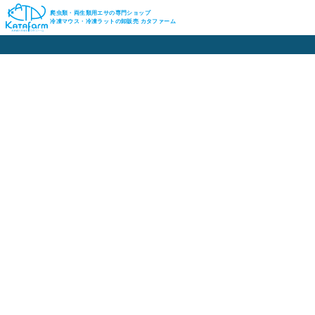
爬虫類・両生類用エサの専門ショップ
冷凍マウス・冷凍ラットの卸販売 カタファーム
Copyright(c) 2019 - 2026 Katafarm, All Rights Reserved.