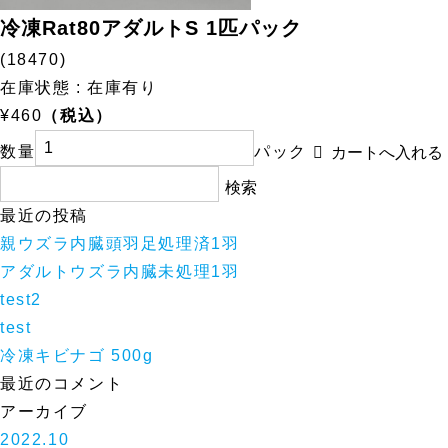
冷凍Rat80アダルトS 1匹パック
(18470)
在庫状態 : 在庫有り
¥460
（税込）
数量
パック
検
索:
最近の投稿
親ウズラ内臓頭羽足処理済1羽
アダルトウズラ内臓未処理1羽
test2
test
冷凍キビナゴ 500g
最近のコメント
アーカイブ
2022.10